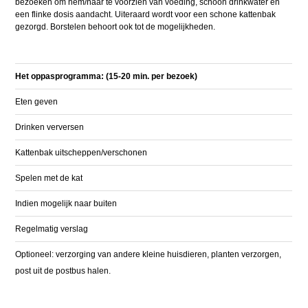
bezoeken om hem/haar te voorzien van voeding, schoon drinkwater en
een flinke dosis aandacht. Uiteraard wordt voor een schone kattenbak
gezorgd. Borstelen behoort ook tot de mogelijkheden.
Het oppasprogramma: (15-20 min. per bezoek)
Eten geven
Drinken verversen
Kattenbak uitscheppen/verschonen
Spelen met de kat
Indien mogelijk naar buiten
Regelmatig verslag
Optioneel: verzorging van andere kleine huisdieren, planten verzorgen,
post uit de postbus halen.