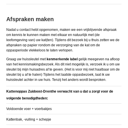
Afspraken maken
Nadat u contact hebt opgenomen, maken we een vrijblijvende afspraak
om kennis te kunnen maken met elkaar en natuurlijk met (de
leefomgeving van) uw kat(ten). Tijdens dit bezoek bij u thuis zetten we de
afspraken op papier rondom de verzorging van de kat om de
oppasperiode vlekkeloos te laten verlopen.
Graag uw huissleutel met
kenmerkende label
gelijk meegeven na afloop
van het kennismakingsbezoek. Als dit niet mogelijk is, verzoek ik u om uw
sleutel bij mijn huisadres af te geven. (Het is voor mij niet haalbaar om de
sleutel bij u af te halen) Tijdens het laatste oppasbezoek, laat ik uw
huissleutel achter in uw huis. Tenzij het anders wordt besproken.
Kattenoppas Zuidoost-Drenthe verwacht
van u dat u zorgt voor de
volgende benodigdheden:
Voldoende voer + voerbakjes
Kattenbak, -vulling + schepje