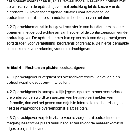
dat moment voorhanden is, en zal zoveel mogelijk rekening houden met
de wensen van de opdrachtgever met betrekking tot de keuze van de
dierenarts. Bij levensbedreigende situaties voor het dier zal de
opdrachtnemer altijd eerst handelen in het belang van het dier.
3.2 Opdrachtnemer zal in het geval van sterfte van het dier eerst contact
opnemen met de opdrachtgever van het dier of de contactpersoon van de
opdrachtgever. De opdrachtnemer kan op verzoek van de opdrachtgever
zorg dragen voor vernietiging, begrafenis of crematie. De hierbij gemaakte
kosten komen voor rekening van de opdrachtgever.
Artikel 4 – Rechten en plichten opdrachtgever
4.1 Opdrachtgever is verplicht het overeenkomstformulier volledig en
geheel waarheidsgetrouw in te vullen.
4.2 Opdrachtgever is aansprakelijk jegens opdrachtnemer voor schade
die ondervonden wordt ten aanzien van het niet (ver)melden van
informatie, dan wel het geven van onjuiste informatie met betrekking tot
het dier waarvoor de overeenkomst is afgesloten.
4.3 Opdrachtgever verplicht zich ervoor te zorgen dat opdrachtnemer
toegang heeft tot de plaats waar het dier, waarvoor de overeenkomst is
afgesloten, zich bevindt.