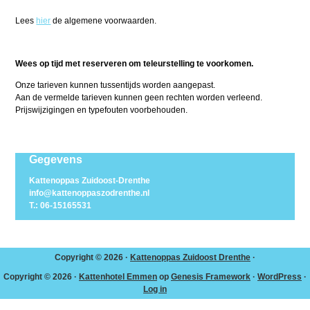
Lees
hier
de algemene voorwaarden.
Wees op tijd met reserveren om teleurstelling te voorkomen.
Onze tarieven kunnen tussentijds worden aangepast.
Aan de vermelde tarieven kunnen geen rechten worden verleend.
Prijswijzigingen en typefouten voorbehouden.
Gegevens
Kattenoppas Zuidoost-Drenthe
info@kattenoppaszodrenthe.nl
T.: 06-15165531
Copyright © 2026 ·
Kattenoppas Zuidoost Drenthe
·
Copyright © 2026 ·
Kattenhotel Emmen
op
Genesis Framework
·
WordPress
·
Log in